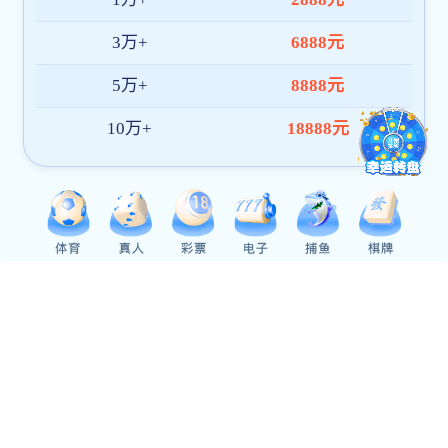
（三）研究内容明显超出研究者能力范围的；
（四）课题研究的设计不合理，缺乏研究的可行性。
第十二条 课题负责人（申请人）须具备以下条件：
（一）具有中级及以上专业技术职务或具有硕士及以上学位；尚不具
员的书面推荐。
（二）具备良好的思想政治素质和科研道德，具有独立开展科研和
（三）课题申请人作为课题研究的总负责人，为该课题实质性研究
协调课题组成员分工、保证参与各项课题活动的能力。
（四）合作研究项目组成人员一般不少于三人，根据课题研究需要可
独立开展研究。
（五）同一课题申报人（负责人）原则上一次只能申报一项同级别课
题。
第四章
实施与中期检查
第十三条课题负责人接到立项通知后，在当月内，依据研究计划
作企业签定合作协议，并组织实施。课题立项通知和开题报告作为课题
第十四条课题经批准立项后，不得随意变动，如确需对课题范围
题负责人提出申请，科技处或训教处备案。
第十五条如需要延期的课题，填写《研究课题延期申请书》，报科
第十六条科技处或训教处定期对立项课题进行分类检查，检查内容包
（一）课题研究的进度、研究计划执行情况。
（二）课题经费的使用情况。