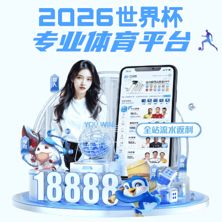
安博app登录入口-安博(中国)
首页
学校概况
组织机构
招生就业
师资队伍
教育教学
科学研究
学工在线
合作交流
校园服务
信息公开
网络应用