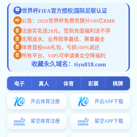
当前位置:
首页
>>
科学研究
>>
科研成果
>> 正文
安博app登录入口-安博(中国)
发布日期：2011-05-20 14
各部门：
经研究，现将《安博app登录入口-安博(中国)研究课题管理
用办法》（修订）予以印发，望遵照执行。
安博app登录入口-安博
第一章 总则
第一条为强化研究课题的管理与有效实施，实现课题申报、评审、
第二条课题来源分为纵向课题、横向课题。纵向课题指上级行政
题及院级课题；横向课题指以安博app登录入口-安博(中国)名义与相关部
第三条纵向课题和横向课题的申报、结项及评定，均按上级行政
进行课题验收和结题。
第二章
管理与职责
第四条 课题实行国家级、省级、市级、院级“四级”课题申报