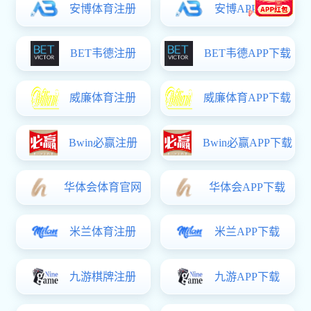
金彩善
共46