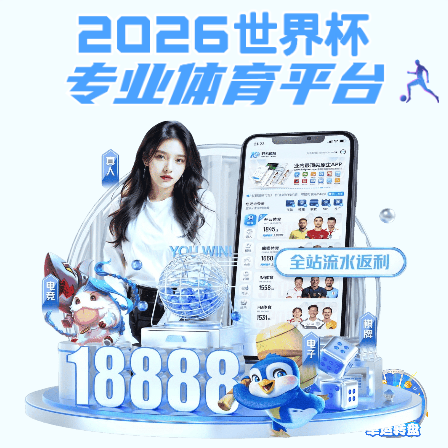
安博app登录入口-安博(中国)
首页
学校概况
组织机构
招生就业
师资队伍
教育教学
科学研究
学工在线
合作交流
校园服务
信息公开
网络应用