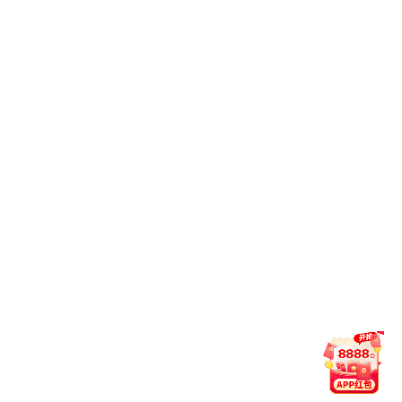
酒店管理专业单独招生
教育
混合编班实践探索——
育中心
优秀论文
三等奖
50
省部级
以安博app登录入口-安
国职
博(中国)为例
优秀论文
安博app登录
入口-安博(中
群众路线在高校党建中
安博
51
市级
国)群众路线
的地位与作用
征文比赛二等
奖
预设理论在高职院校校
优秀论文
教育
园文化建设中的应用
育中心
三等奖
52
省部级
——以安博app登录入
国职
口-安博(中国)为例
中共山东省委
《青职文化大课堂》研
高校工委组织
研究报告
山东
53
省级
究报告
的评选中荣获
一等奖
中共青岛市高
校工委组织的
《青职文化大课堂》研
54
市级
研究报告
校园文化评比
青
究报告
中获集体创新