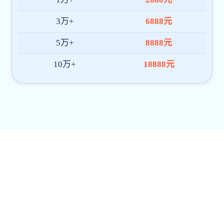
混合编班实践探索——
14
年）全国职
省部级
17
中国
以安博app登录入口-安
业教育优秀论
博(中国)为例
文三等奖
第十五届（
20
优秀论文
高职院校传统文化类公
14
年）全国职
省部级
18
中国
选课课程改革初探
业教育优秀论
文三等奖
第十五届（
20
优秀论文
高职校园文化用语比较
14
年）全国职
省部级
19
中国
及建设途径探析
业教育优秀论
文优秀奖
第十五届（
20
优秀论文
高职“基础”课程的教学
14
年）全国职
省部级
20
中国
改革实践
业教育优秀论
文优秀奖
第十五届（
20
优秀论文
发挥学生主体作用
增
14
年）全国职
省部级
21
中国
强课堂教学效果
业教育优秀论
文优秀奖
第十五届（
20
优秀论文
高职双语教学评价体系
14
年）全国职
省部级
22
中国
的建构研究
业教育优秀论
文优秀奖
第十五届（
20
优秀论文
语言课程教学中学生跨
14
年）全国职
省部级
23
文化交际能力培养的研
中国
业教育优秀论
究
文优秀奖
第十五届（
20
优秀论文