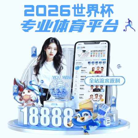
安博app登录入口-安博(中国)
首页
学校概况
组织机构
招生就业
师资队伍
教育教学
科学研究
学工在线
合作交流
校园服务
信息公开
网络应用