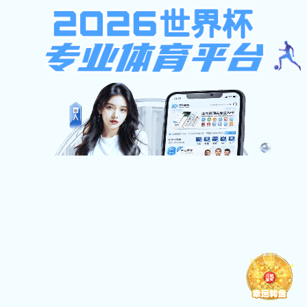
安博app登录入口-安博(中国)
首页
学校概况
组织机构
招生就业
师资队伍
教育教学
科学研究
学工在线
合作交流
校园服务
信息公开
网络应用