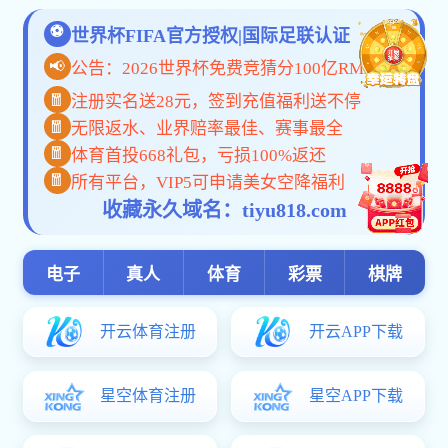
当前位置:
首页
>>
师资队伍
>>
教授风采
张志红
赵迁远
�：