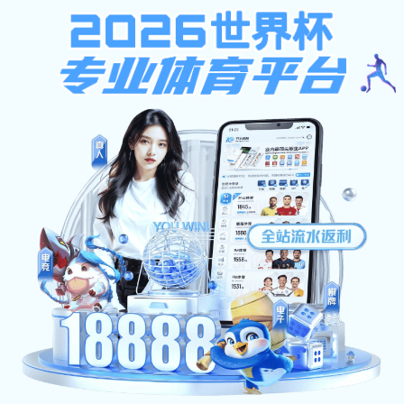
安博app登录入口-安博(中国)
首页
学校概况
组织机构
招生就业
师资队伍
教育教学
科学研究
学工在线
合作交流
校园服务
信息公开
网络应用