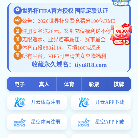
章程及配套制度
当前位置:
首页
>>
学术治理
安博app登录入口-安博(中
安博app登录入口-安博(中国)学术委
国)章程
议事规则
学术治理
民主管理
学生管理
教学管理
教师管理
科研管理
办学保障
安博a
地址
鲁ICP